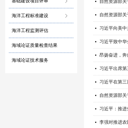
基础建设项目评审
ꁕ
自然资源部关
넷
自然资源部关
넷
海洋工程标准建设
ꁕ
习近平向美中
넷
海洋工程监测评估
习近平致中华
넷
海域论证质量检查结果
昂扬奋进，奔
넷
海域论证技术服务
习近平出席第
넷
习近平在第三
넷
自然资源部关
넷
习近平：推进
넷
넷